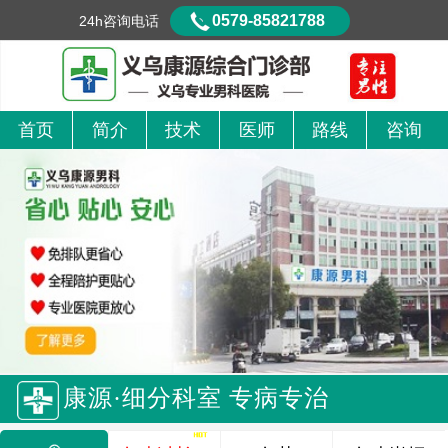
0579-85821788
24h咨询电话
首页
简介
技术
医师
路线
咨询
康源·细分科室 专病专治