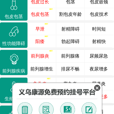
包皮过长
包茎
包皮嵌顿
包皮包茎
割包皮年龄
包皮技术
包皮包茎
早泄
射精障碍
时间短
阳痿
勃起障碍
射精快
性功能障碍
前列腺炎
前列腺痛
尿频尿急
前列腺增生
排尿不畅
夜尿增多
前列腺疾病
龟头炎
睾丸炎
尿道炎
尿相关
泌尿感染
了解更多
生殖感染
死精
少精
弱精